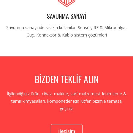
SAVUNMA SANAYİ
Savunma sanayinde sıklıkla kullanılan Sensör, RF & Mikrodalga,
Güç, Konnektör & Kablo sistem çözümleri
BİZDEN TEKLİF ALIN
İlgilendiğiniz ürün, cihaz, makine, sarf malzemesi, lehimleme &
tamir kimyasalları, komponetler için lütfen bizimle temasa
geçiniz.
İletişim