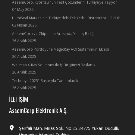
AssemCorp, Kyoritsu’nun Test Çözümlerini Türkiye’ye Taşıyor
04 May 2026
HumiSeal Markasının Türkiye’deki Tek Yetkili Distribütörü Olduk!
02 Nisan 2026
AssemCorp ve Chipshine Arasında Yeni İş Birliği
26 Aralık 2025
AssemCorp Portföyüne MagicRay AOI Sistemlerini Ekledi
26 Aralık 2025
Wellman X-Ray Solutions ile İş Birliğimizi Başlattık
26 Aralık 2025
Techdays 2025’i Başarıyla Tamamladık
26 Aralık 2025
İLETİŞİM
AssemCorp Elektronik A.Ş.
Şerifali Mah. Miras Sok. No:25 34775 Yukarı Dudullu
Ümraniye İstanbul Türkiye