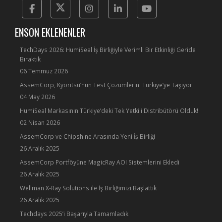
Facebook
Twitter
Instagram
Linkedin
Yotube
ENSON EKLENENLER
TechDays 2026: HumiSeal İş Birliğiyle Verimli Bir Etkinliği Geride
Bıraktık
06 Temmuz 2026
AssemCorp, Kyoritsu’nun Test Çözümlerini Türkiye’ye Taşıyor
04 May 2026
HumiSeal Markasının Türkiye’deki Tek Yetkili Distribütörü Olduk!
02 Nisan 2026
AssemCorp ve Chipshine Arasında Yeni İş Birliği
26 Aralık 2025
AssemCorp Portföyüne MagicRay AOI Sistemlerini Ekledi
26 Aralık 2025
Wellman X-Ray Solutions ile İş Birliğimizi Başlattık
26 Aralık 2025
Techdays 2025’i Başarıyla Tamamladık