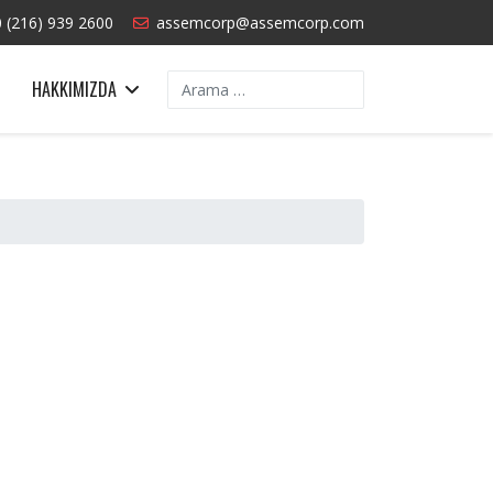
 (216) 939 2600
assemcorp@assemcorp.com
Arama
HAKKIMIZDA