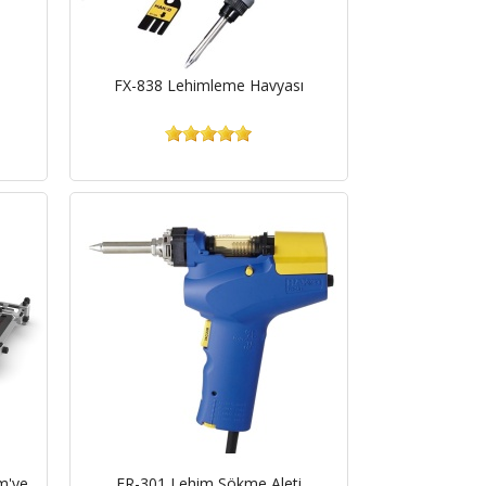
FX-838 Lehimleme Havyası
cm'ye
FR-301 Lehim Sökme Aleti