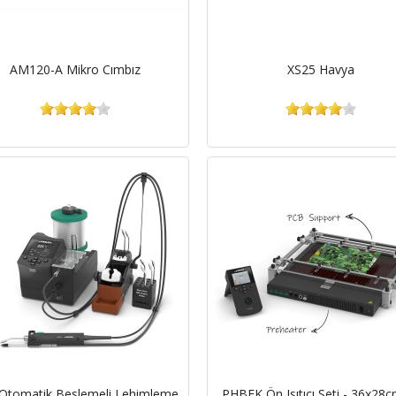
AM120-A Mikro Cımbız
XS25 Havya
Otomatik Beslemeli Lehimleme
PHBEK Ön Isıtıcı Seti - 36x28