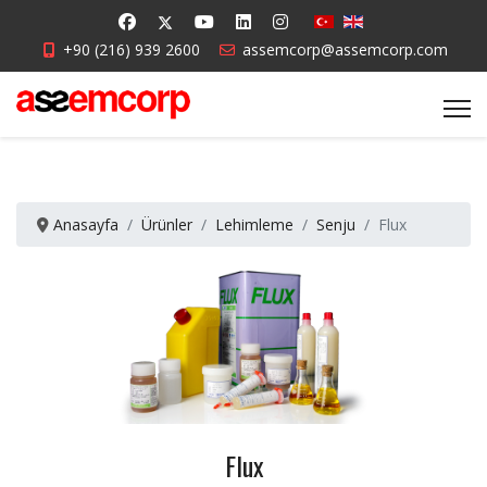
+90 (216) 939 2600
assemcorp@assemcorp.com
Anasayfa
Ürünler
Lehimleme
Senju
Flux
Flux