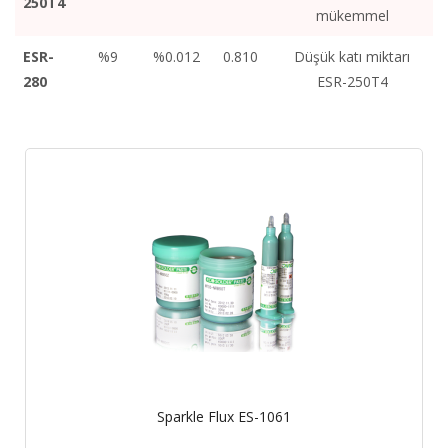
250T4
mükemmel
ESR-
%9
%0.012
0.810
Düşük katı miktarı
280
ESR-250T4
Sparkle Flux ES-1061