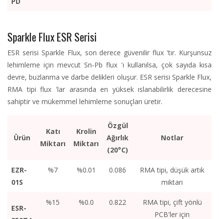
PD
Sparkle Flux ESR Serisi
ESR serisi Sparkle Flux, son derece güvenilir flux 'tır. Kurşunsuz
lehimleme için mevcut Sn-Pb flux 'ı kullanılsa, çok sayıda kısa
devre, buzlanma ve darbe delikleri oluşur. ESR serisi Sparkle Flux,
RMA tipi flux 'lar arasında en yüksek ıslanabilirlik derecesine
sahiptir ve mükemmel lehimleme sonuçları üretir.
Özgül
Katı
Krolin
Ürün
Ağırlık
Notlar
Miktarı
Miktarı
(20°C)
EZR-
%7
%0.01
0.086
RMA tipi, düşük artık
01S
miktarı
%15
%0.0
0.822
RMA tipi, çift yönlü
ESR-
PCB'ler için