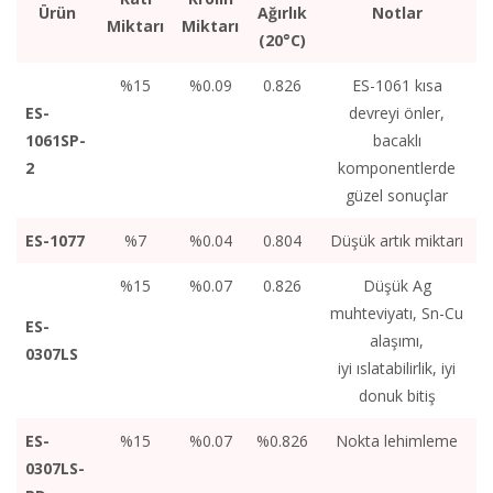
Ürün
Ağırlık
Notlar
Miktarı
Miktarı
(20°C)
%15
%0.09
0.826
ES-1061 kısa
ES-
devreyi önler,
1061SP-
bacaklı
2
komponentlerde
güzel sonuçlar
ES-1077
%7
%0.04
0.804
Düşük artık miktarı
%15
%0.07
0.826
Düşük Ag
muhteviyatı, Sn-Cu
ES-
alaşımı,
0307LS
iyi ıslatabilirlik, iyi
donuk bitiş
ES-
%15
%0.07
%0.826
Nokta lehimleme
0307LS-