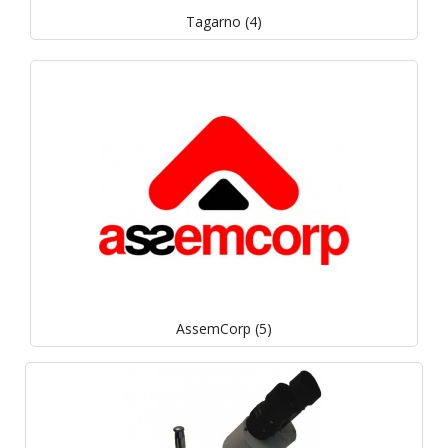
Tagarno (4)
AssemCorp (5)