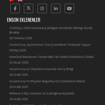
Facebook
Twitter
Instagram
Linkedin
Yotube
ENSON EKLENENLER
TechDays 2026: HumiSeal İş Birliğiyle Verimli Bir Etkinliği Geride
Bıraktık
06 Temmuz 2026
AssemCorp, Kyoritsu’nun Test Çözümlerini Türkiye’ye Taşıyor
04 May 2026
HumiSeal Markasının Türkiye’deki Tek Yetkili Distribütörü Olduk!
02 Nisan 2026
AssemCorp ve Chipshine Arasında Yeni İş Birliği
26 Aralık 2025
AssemCorp Portföyüne MagicRay AOI Sistemlerini Ekledi
26 Aralık 2025
Wellman X-Ray Solutions ile İş Birliğimizi Başlattık
26 Aralık 2025