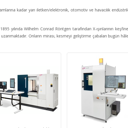
larına kadar yarı iletken/elektronik, otomotiv ve havacılık endüstril
i, 1895 yılında Wilhelm Conrad Röntgen tarafından X-ışınlarının keşfi
r uzanmaktadır. Onların mirası, kesmeyi geliştirme çabaları bugün hâle