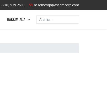
 (216) 939 2600
assemcorp@assemcorp.com
Arama
HAKKIMIZDA