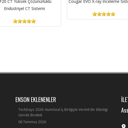
F20 CT Yüksek Çözünürlüklü
Cougar EVO X-ray İnceleme Sist
Endüstriyel CT Sistemi
ENSON EKLENENLER
İLE
Ass
TechDays 2026: HumiSeal İş Birliğiyle Verimli Bir Etkinliği
Geride Bıraktık
06 Temmuz 2026