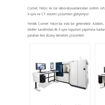
Comet Yxlon; Ar-Ge laboratuvarlarından üretim ortam
X-ışını ve CT sistem çözümleri geliştiriyor.
Yenilik Comet Yxlon'da eski bir gelenektir. Kökler
Müller tarafından ilk X-ışını tüpünün yapımına kada
yaratan ileri düzey denetim çözümleri.