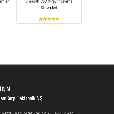
emleri
Cheetah EVO X-ray İnceleme
Sistemleri
TİŞİM
emCorp Elektronik A.Ş.
Şerifali Mah. Miras Sok. No:25 34775 Yukarı