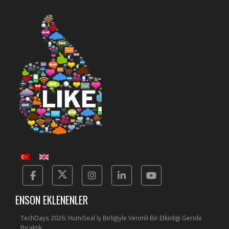
Facebook
Twitter
Instagram
Linkedin
Yotube
ENSON EKLENENLER
TechDays 2026: HumiSeal İş Birliğiyle Verimli Bir Etkinliği Geride
Bıraktık