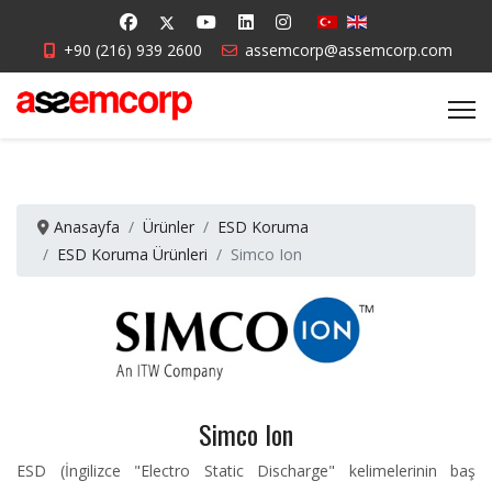
+90 (216) 939 2600
assemcorp@assemcorp.com
Anasayfa
Ürünler
ESD Koruma
ESD Koruma Ürünleri
Simco Ion
Simco Ion
ESD (İngilizce "Electro Static Discharge" kelimelerinin baş