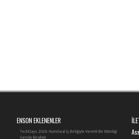
ENSON EKLENENLER
İLE
Ass
TechDays 2026: HumiSeal İş Birliğiyle Verimli Bir Etkinliği
Geride Bıraktık