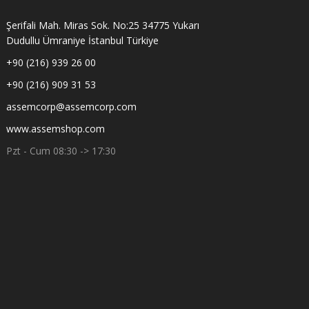
Şerifali Mah. Miras Sok. No:25 34775 Yukarı
Dudullu Ümraniye İstanbul Türkiye
+90 (216) 939 26 00
+90 (216) 909 31 53
assemcorp@assemcorp.com
www.assemshop.com
Pzt - Cum 08:30 -> 17:30