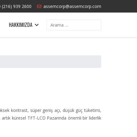
 (216) 939 2600
assemcorp@assemcorp.com
Arama
HAKKIMIZDA
yüksek kontrast, süper geniş açı, düşük güç tüketimi,
ü, artık küresel TFT-LCD Pazarında önemli bir liderlik