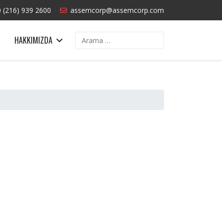
 (216) 939 2600
assemcorp@assemcorp.com
Arama
HAKKIMIZDA