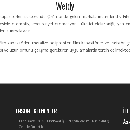
Weidy
pasitörleri sektöründe Çin’in önde gelen markalarından biridir. Film k
esiyle otomotiv, endüstriyel otomasyon, tüketici elektroniği, yenilene
leri sunmaktadır.
ilm kapasitörler, metalize polipropilen film kapasitörler ve varistör g
mansı ve uzun ömürlü çalışma gerektiren uygulamalarda tercih edilmekte
ENSON EKLENENLER
İLE
Ass
TechDays 2026: HumiSeal İş Birliğiyle Verimli Bir Etkinliği
Geride Bıraktık