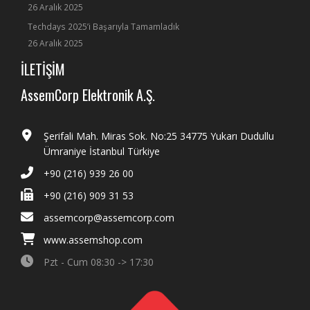
26 Aralık 2025
Techdays 2025’i Başarıyla Tamamladık
26 Aralık 2025
İLETİŞİM
AssemCorp Elektronik A.Ş.
Şerifali Mah. Miras Sok. No:25 34775 Yukarı Dudullu
Ümraniye İstanbul Türkiye
+90 (216) 939 26 00
+90 (216) 909 31 53
assemcorp@assemcorp.com
www.assemshop.com
Pzt - Cum 08:30 -> 17:30