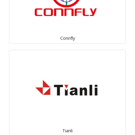
Connfly
Tianli