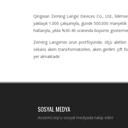
Qingxian Zeming Langxi Devices Co., Ltd., bilimsel
yaklaşık 1.000 çalışanıyla, günde 500.000 manyetik
hatlarıyla, yılda %30-40 oranında büyüme gösterme
Zeming Langxi’nin ürün portföyünde; ölçü aletleri 
sekans akım transformatörleri, akım-gerilim çift f
yer almaktadır.
SOSYAL MEDYA
AssemCorp'u sosyal medyada takip edin!