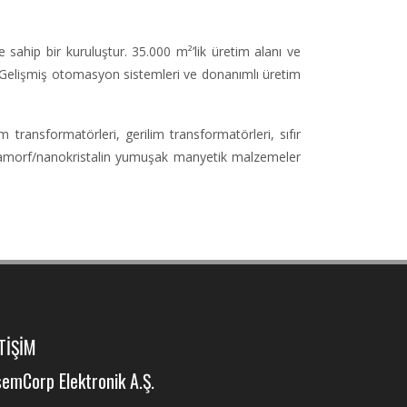
sahip bir kuruluştur. 35.000 m²’lik üretim alanı ve
. Gelişmiş otomasyon sistemleri ve donanımlı üretim
transformatörleri, gerilim transformatörleri, sıfır
 ve amorf/nanokristalin yumuşak manyetik malzemeler
TİŞİM
emCorp Elektronik A.Ş.