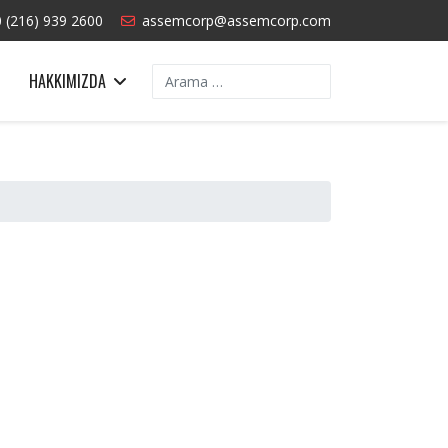
 (216) 939 2600
assemcorp@assemcorp.com
Arama
HAKKIMIZDA