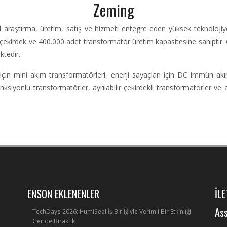
Zeming
 araştırma, üretim, satış ve hizmeti entegre eden yüksek teknolojiye 
 çekirdek ve 400.000 adet transformatör üretim kapasitesine sahiptir
ktedir.
için mini akım transformatörleri, enerji sayaçları için DC immün akım 
onksiyonlu transformatörler, ayrılabilir çekirdekli transformatörler
ENSON EKLENENLER
İLE
Ass
TechDays 2026: HumiSeal İş Birliğiyle Verimli Bir Etkinliği
Geride Bıraktık