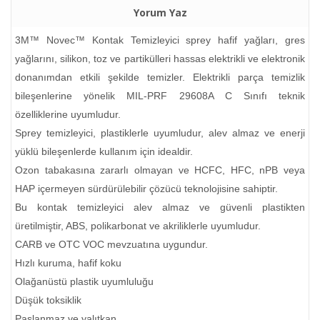
Yorum Yaz
3M™ Novec™ Kontak Temizleyici sprey hafif yağları, gres
yağlarını, silikon, toz ve partikülleri hassas elektrikli ve elektronik
donanımdan etkili şekilde temizler. Elektrikli parça temizlik
bileşenlerine yönelik MIL-PRF 29608A C Sınıfı teknik
özelliklerine uyumludur.
Sprey temizleyici, plastiklerle uyumludur, alev almaz ve enerji
yüklü bileşenlerde kullanım için idealdir.
Ozon tabakasına zararlı olmayan ve HCFC, HFC, nPB veya
HAP içermeyen sürdürülebilir çözücü teknolojisine sahiptir.
Bu kontak temizleyici alev almaz ve güvenli plastikten
üretilmiştir, ABS, polikarbonat ve akriliklerle uyumludur.
CARB ve OTC VOC mevzuatına uygundur.
Hızlı kuruma, hafif koku
Olağanüstü plastik uyumluluğu
Düşük toksiklik
Paslanmaz ve yalıtkan