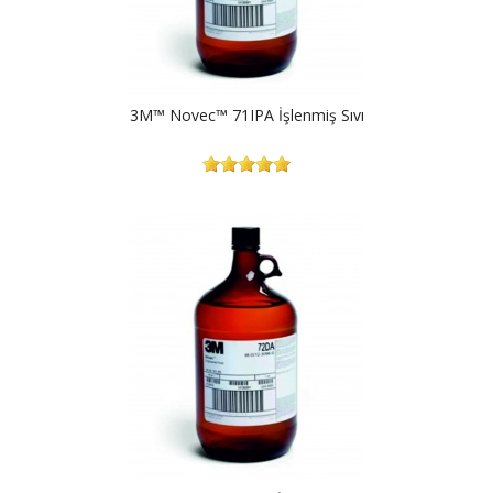
3M™ Novec™ 71IPA İşlenmiş Sıvı