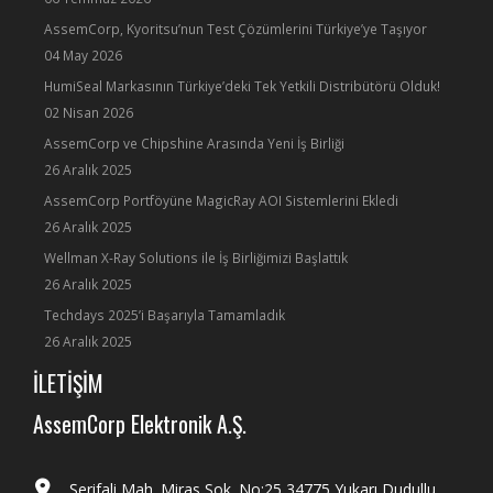
AssemCorp, Kyoritsu’nun Test Çözümlerini Türkiye’ye Taşıyor
04 May 2026
HumiSeal Markasının Türkiye’deki Tek Yetkili Distribütörü Olduk!
02 Nisan 2026
AssemCorp ve Chipshine Arasında Yeni İş Birliği
26 Aralık 2025
AssemCorp Portföyüne MagicRay AOI Sistemlerini Ekledi
26 Aralık 2025
Wellman X-Ray Solutions ile İş Birliğimizi Başlattık
26 Aralık 2025
Techdays 2025’i Başarıyla Tamamladık
26 Aralık 2025
İLETİŞİM
AssemCorp Elektronik A.Ş.
Şerifali Mah. Miras Sok. No:25 34775 Yukarı Dudullu