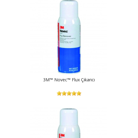
3M™ Novec™ Flux Çıkarıcı