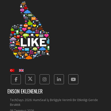
Facebook
Twitter
Instagram
Linkedin
Yotube
ENSON EKLENENLER
TechDays 2026: HumiSeal İş Birliğiyle Verimli Bir Etkinliği Geride
Bıraktık
06 Temmuz 2026