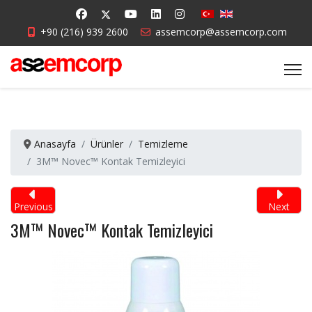
+90 (216) 939 2600
assemcorp@assemcorp.com
Anasayfa
Ürünler
Temizleme
3M™ Novec™ Kontak Temizleyici
Previous
Next
3M™ Novec™ Kontak Temizleyici