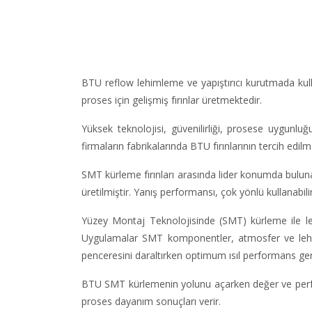
BTU reflow lehimleme ve yapıştırıcı kurutmada kulla
proses için gelişmiş fırınlar üretmektedir.
Yüksek teknolojisi, güvenilirliği, prosese uygun
firmaların fabrikalarında BTU fırınlarının tercih edi
SMT kürleme fırınları arasında lider konumda bulun
üretilmiştir. Yanış performansı, çok yönlü kullanab
Yüzey Montaj Teknolojisinde (SMT) kürleme ile le
Uygulamalar SMT komponentler, atmosfer ve lehim 
penceresini daraltırken optimum ısıl performans gere
BTU SMT kürlemenin yolunu açarken değer ve perform
proses dayanım sonuçları verir.