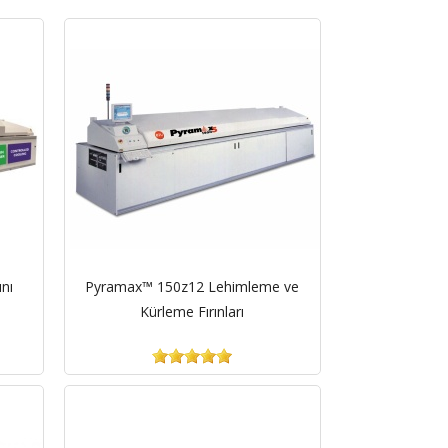
nı
Pyramax™ 150z12 Lehimleme ve
Kürleme Fırınları