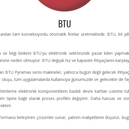
BTU
nılan tam konveksiyonlu otomatik fırınlar üretmektedir. BTU, 60 yıllık
luğu ve bilgi birikimi BTU'yu elektronik sektöründe pazar lideri ya
lmesine neden olmuştur. BTU değişik hız ve kapasite ihtiyaçlarını karşıla
an BTU Pyramax serisi makineler, yalnızca bugün değil gelecek ihtiyaçl
ilir oluşu, tüm uygulamalarda kullanıcıya günümüzde ve gelecekte de f
himleme elektronik komponentlerin baskılı devre kartları üzerine tu
tipine bağlı olarak proses profilini değiştirir. Daha hassas ve zor
ktirir.
ansı birleştiren çözümler sunar, yatırım maliyetlerini düşürür, bugünü