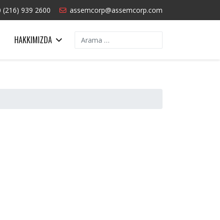
 (216) 939 2600
assemcorp@assemcorp.com
Arama
HAKKIMIZDA