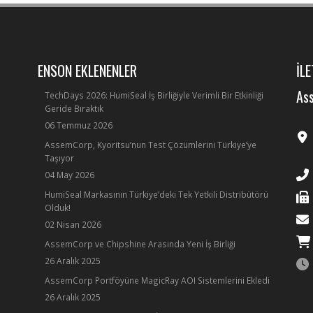
ENSON EKLENENLER
İLE
Ass
TechDays 2026: HumiSeal İş Birliğiyle Verimli Bir Etkinliği
Geride Bıraktık
06 Temmuz 2026
AssemCorp, Kyoritsu’nun Test Çözümlerini Türkiye’ye
Taşıyor
04 May 2026
HumiSeal Markasının Türkiye’deki Tek Yetkili Distribütörü
Olduk!
02 Nisan 2026
AssemCorp ve Chipshine Arasında Yeni İş Birliği
26 Aralık 2025
AssemCorp Portföyüne MagicRay AOI Sistemlerini Ekledi
26 Aralık 2025