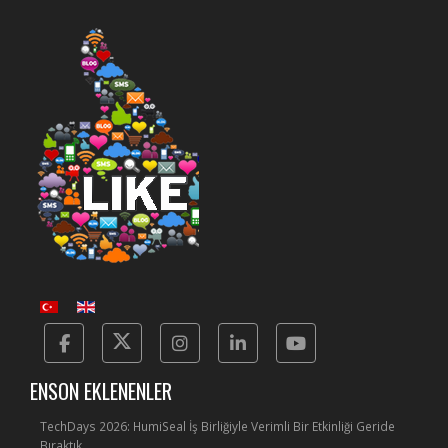
Facebook
Twitter
Instagram
Linkedin
Yotube
ENSON EKLENENLER
TechDays 2026: HumiSeal İş Birliğiyle Verimli Bir Etkinliği Geride
Bıraktık