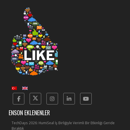
Facebook
Twitter
Instagram
Linkedin
Yotube
ENSON EKLENENLER
TechDays 2026: HumiSeal İş Birliğiyle Verimli Bir Etkinliği Geride
Bıraktık