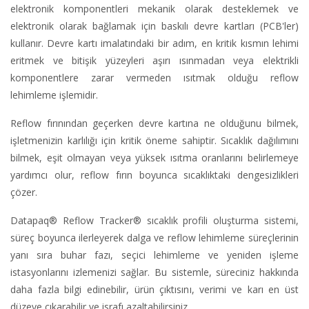
elektronik komponentleri mekanik olarak desteklemek ve
elektronik olarak bağlamak için baskılı devre kartları (PCB'ler)
kullanır. Devre kartı imalatındaki bir adım, en kritik kısmın lehimi
eritmek ve bitişik yüzeyleri aşırı ısınmadan veya elektrikli
komponentlere zarar vermeden ısıtmak olduğu reflow
lehimleme işlemidir.
Reflow fırınından geçerken devre kartına ne olduğunu bilmek,
işletmenizin karlılığı için kritik öneme sahiptir. Sıcaklık dağılımını
bilmek, eşit olmayan veya yüksek ısıtma oranlarını belirlemeye
yardımcı olur, reflow fırın boyunca sıcaklıktaki dengesizlikleri
çözer.
Datapaq® Reflow Tracker® sıcaklık profili oluşturma sistemi,
süreç boyunca ilerleyerek dalga ve reflow lehimleme süreçlerinin
yanı sıra buhar fazı, seçici lehimleme ve yeniden işleme
istasyonlarını izlemenizi sağlar. Bu sistemle, süreciniz hakkında
daha fazla bilgi edinebilir, ürün çıktısını, verimi ve karı en üst
düzeye çıkarabilir ve israfı azaltabilirsiniz.