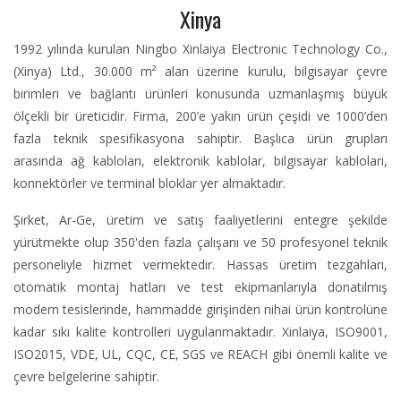
Xinya
1992 yılında kurulan Ningbo Xinlaiya Electronic Technology Co.,
(Xinya) Ltd., 30.000 m² alan üzerine kurulu, bilgisayar çevre
birimleri ve bağlantı ürünleri konusunda uzmanlaşmış büyük
ölçekli bir üreticidir. Firma, 200’e yakın ürün çeşidi ve 1000’den
fazla teknik spesifikasyona sahiptir. Başlıca ürün grupları
arasında ağ kabloları, elektronik kablolar, bilgisayar kabloları,
konnektörler ve terminal bloklar yer almaktadır.
Şirket, Ar-Ge, üretim ve satış faaliyetlerini entegre şekilde
yürütmekte olup 350'den fazla çalışanı ve 50 profesyonel teknik
personeliyle hizmet vermektedir. Hassas üretim tezgahları,
otomatik montaj hatları ve test ekipmanlarıyla donatılmış
modern tesislerinde, hammadde girişinden nihai ürün kontrolüne
kadar sıkı kalite kontrolleri uygulanmaktadır. Xinlaiya, ISO9001,
ISO2015, VDE, UL, CQC, CE, SGS ve REACH gibi önemli kalite ve
çevre belgelerine sahiptir.