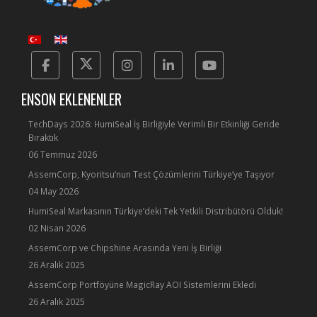
Facebook
Twitter
Instagram
Linkedin
Yotube
ENSON EKLENENLER
TechDays 2026: HumiSeal İş Birliğiyle Verimli Bir Etkinliği Geride
Bıraktık
06 Temmuz 2026
AssemCorp, Kyoritsu’nun Test Çözümlerini Türkiye’ye Taşıyor
04 May 2026
HumiSeal Markasının Türkiye’deki Tek Yetkili Distribütörü Olduk!
02 Nisan 2026
AssemCorp ve Chipshine Arasında Yeni İş Birliği
26 Aralık 2025
AssemCorp Portföyüne MagicRay AOI Sistemlerini Ekledi
26 Aralık 2025