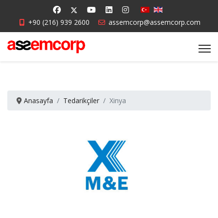
+90 (216) 939 2600
assemcorp@assemcorp.com
Anasayfa
Tedarikçiler
Xinya