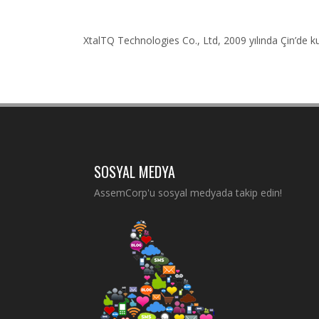
XtalTQ Technologies Co., Ltd, 2009 yılında Çin’de 
SOSYAL MEDYA
AssemCorp'u sosyal medyada takip edin!