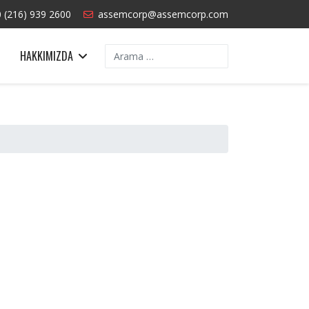
 (216) 939 2600
assemcorp@assemcorp.com
Arama
HAKKIMIZDA