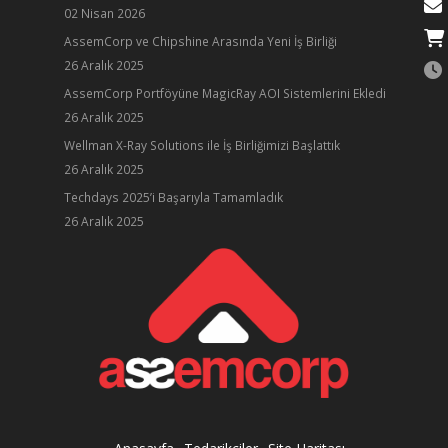
02 Nisan 2026
AssemCorp ve Chipshine Arasında Yeni İş Birliği
26 Aralık 2025
AssemCorp Portföyüne MagicRay AOI Sistemlerini Ekledi
26 Aralık 2025
Wellman X-Ray Solutions ile İş Birliğimizi Başlattık
26 Aralık 2025
ube
Techdays 2025’i Başarıyla Tamamladık
26 Aralık 2025