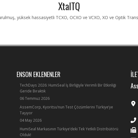
XtalTQ
kurulmuş, yüksek hassasiyetli TCXO, OCXO ve VCXO, XO ve Optik Transce
ENSON EKLENENLER
İLE
Ass
TechDays 2026: HumiSeal İş Birliğiyle Verimli Bir Etkinliği
Geride Bıraktık
06 Temmuz 2026
AssemCorp, Kyoritsu’nun Test Çözümlerini Türkiye’ye
Taşıyor
04 May 2026
HumiSeal Markasının Türkiye’deki Tek Yetkili Distribütörü
Olduk!