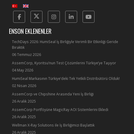
Facebook
Twitter
Instagram
Linkedin
Yotube
ENSON EKLENENLER
TechDays 2026: HumiSeal İş Birliğiyle Verimli Bir Etkinliği Geride
Bıraktık
06 Temmuz 2026
AssemCorp, Kyoritsu’nun Test Çözümlerini Türkiye’ye Taşıyor
04 May 2026
HumiSeal Markasının Türkiye’deki Tek Yetkili Distribütörü Olduk!
02 Nisan 2026
AssemCorp ve Chipshine Arasında Yeni İş Birliği
26 Aralık 2025
AssemCorp Portföyüne MagicRay AOI Sistemlerini Ekledi
26 Aralık 2025
Wellman X-Ray Solutions ile İş Birliğimizi Başlattık
26 Aralık 2025