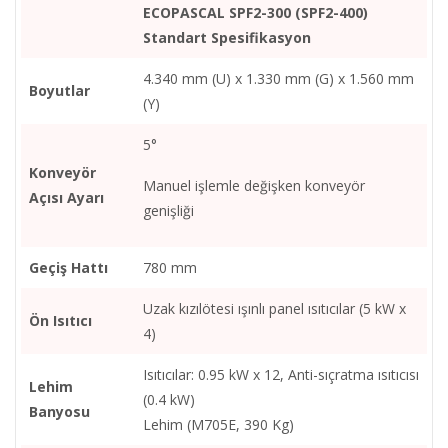
ECOPASCAL SPF2-300 (SPF2-400)
Standart Spesifikasyon
4.340 mm (U) x 1.330 mm (G) x 1.560 mm
Boyutlar
(Y)
5°
Konveyör
Manuel işlemle değişken konveyör
Açısı Ayarı
genişliği
Geçiş Hattı
780 mm
Uzak kızılötesi ışınlı panel ısıtıcılar (5 kW x
Ön Isıtıcı
4)
Isıtıcılar: 0.95 kW x 12, Anti-sıçratma ısıtıcısı
Lehim
(0.4 kW)
Banyosu
Lehim (M705E, 390 Kg)