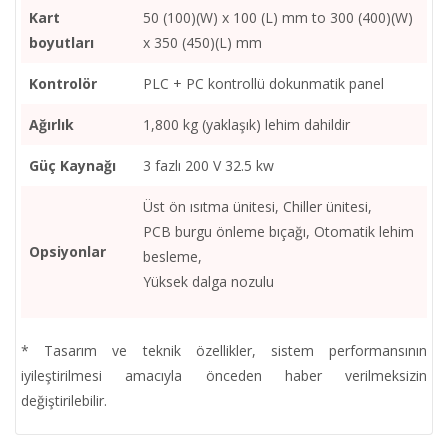
Kart
50 (100)(W) x 100 (L) mm to 300 (400)(W)
boyutları
x 350 (450)(L) mm
Kontrolör
PLC + PC kontrollü dokunmatik panel
Ağırlık
1,800 kg (yaklaşık) lehim dahildir
Güç Kaynağı
3 fazlı 200 V 32.5 kw
Üst ön ısıtma ünitesi, Chiller ünitesi,
PCB burgu önleme bıçağı, Otomatik lehim
Opsiyonlar
besleme,
Yüksek dalga nozulu
* Tasarım ve teknik özellikler, sistem performansının
iyileştirilmesi amacıyla önceden haber verilmeksizin
değiştirilebilir.