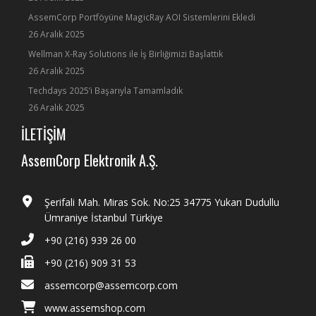
AssemCorp Portföyüne MagicRay AOI Sistemlerini Ekledi
26 Aralık 2025
Wellman X-Ray Solutions ile İş Birliğimizi Başlattık
26 Aralık 2025
Techdays 2025’i Başarıyla Tamamladık
26 Aralık 2025
İLETİŞİM
AssemCorp Elektronik A.Ş.
Şerifali Mah. Miras Sok. No:25 34775 Yukarı Dudullu
Ümraniye İstanbul Türkiye
+90 (216) 939 26 00
+90 (216) 909 31 53
assemcorp@assemcorp.com
www.assemshop.com