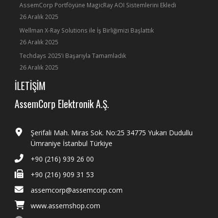
AssemCorp Portföyüne MagicRay AOI Sistemlerini Ekledi
26 Aralık 2025
Wellman X-Ray Solutions ile İş Birliğimizi Başlattık
26 Aralık 2025
Techdays 2025’i Başarıyla Tamamladık
26 Aralık 2025
İLETİŞİM
AssemCorp Elektronik A.Ş.
Şerifali Mah. Miras Sok. No:25 34775 Yukarı Dudullu
Ümraniye İstanbul Türkiye
+90 (216) 939 26 00
+90 (216) 909 31 53
assemcorp@assemcorp.com
www.assemshop.com