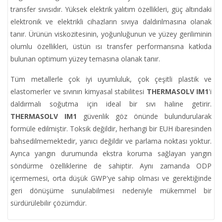
transfer sıvısıdır. Yüksek elektrik yalıtım özellikleri, güç altındaki
elektronik ve elektrikli cihazların sıvıya daldırılmasına olanak
tanır. Ürünün viskozitesinin, yoğunluğunun ve yüzey geriliminin
olumlu özellikleri, üstün ısı transfer performansına katkıda
bulunan optimum yüzey temasına olanak tanır.
Tüm metallerle çok iyi uyumluluk, çok çeşitli plastik ve
elastomerler ve sıvının kimyasal stabilitesi
THERMASOLV IM1
'i
daldırmalı soğutma için ideal bir sıvı haline getirir.
THERMASOLV IM1
güvenlik göz önünde bulundurularak
formüle edilmiştir. Toksik değildir, herhangi bir EUH ibaresinden
bahsedilmemektedir, yanıcı değildir ve parlama noktası yoktur.
Ayrıca yangın durumunda ekstra koruma sağlayan yangın
söndürme özelliklerine de sahiptir. Aynı zamanda ODP
içermemesi, orta düşük GWP'ye sahip olması ve gerektiğinde
geri dönüşüme sunulabilmesi nedeniyle mükemmel bir
sürdürülebilir çözümdür.