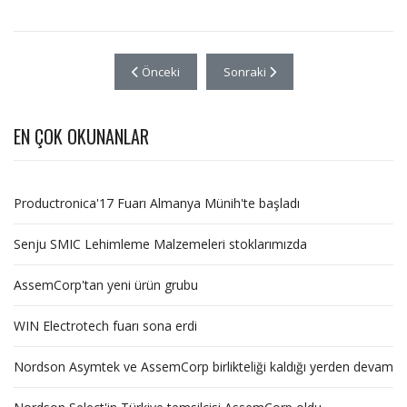
Önceki makale: Nordson Select'in Türkiye temsilc
Sonraki makale: AssemCorp'tan y
Önceki
Sonraki
EN ÇOK OKUNANLAR
Productronica'17 Fuarı Almanya Münih'te başladı
Senju SMIC Lehimleme Malzemeleri stoklarımızda
AssemCorp'tan yeni ürün grubu
WIN Electrotech fuarı sona erdi
Nordson Asymtek ve AssemCorp birlikteliği kaldığı yerden devam