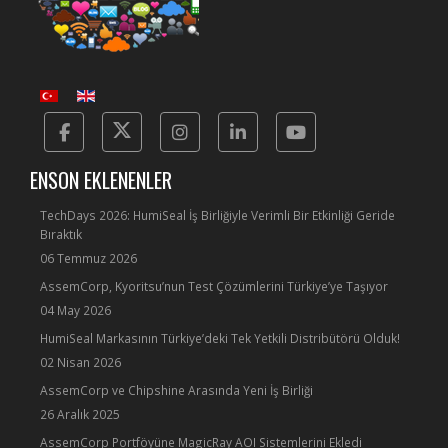
Facebook
Twitter
Instagram
Linkedin
Yotube
ENSON EKLENENLER
TechDays 2026: HumiSeal İş Birliğiyle Verimli Bir Etkinliği Geride
Bıraktık
06 Temmuz 2026
AssemCorp, Kyoritsu’nun Test Çözümlerini Türkiye’ye Taşıyor
04 May 2026
HumiSeal Markasının Türkiye’deki Tek Yetkili Distribütörü Olduk!
02 Nisan 2026
AssemCorp ve Chipshine Arasında Yeni İş Birliği
26 Aralık 2025
AssemCorp Portföyüne MagicRay AOI Sistemlerini Ekledi