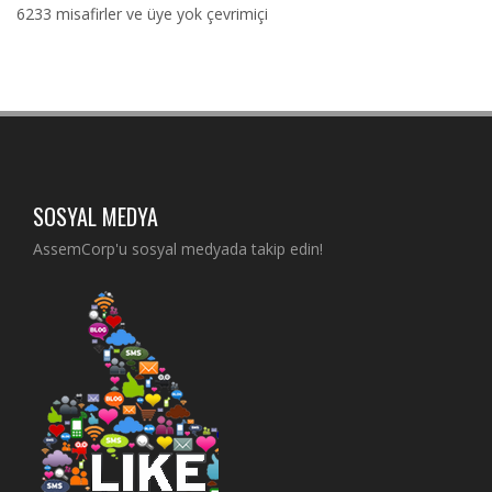
6233 misafirler ve üye yok çevrimiçi
SOSYAL MEDYA
AssemCorp'u sosyal medyada takip edin!