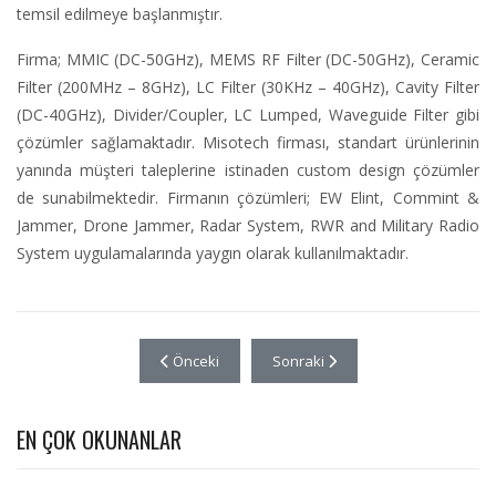
temsil edilmeye başlanmıştır.
Firma; MMIC (DC-50GHz), MEMS RF Filter (DC-50GHz), Ceramic
Filter (200MHz – 8GHz), LC Filter (30KHz – 40GHz), Cavity Filter
(DC-40GHz), Divider/Coupler, LC Lumped, Waveguide Filter gibi
çözümler sağlamaktadır. Misotech firması, standart ürünlerinin
yanında müşteri taleplerine istinaden custom design çözümler
de sunabilmektedir. Firmanın çözümleri; EW Elint, Commint &
Jammer, Drone Jammer, Radar System, RWR and Military Radio
System uygulamalarında yaygın olarak kullanılmaktadır.
Önceki makale: VIPER RF ve AssemCorp İşbirliği
Sonraki makale: AssemCorp ve ER
Önceki
Sonraki
EN ÇOK OKUNANLAR