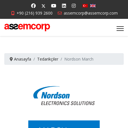
+90 (216) 939 2600
assemcorp@assemcorp.com
Anasayfa
Tedarikçiler
Nordson March