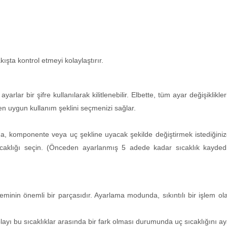
kışta kontrol etmeyi kolaylaştırır.
arlar bir şifre kullanılarak kilitlenebilir. Elbette, tüm ayar değişiklikle
n uygun kullanım şeklini seçmenizi sağlar.
çasına, komponente veya uç şekline uyacak şekilde değiştirmek istediğin
sıcaklığı seçin. (Önceden ayarlanmış 5 adede kadar sıcaklık kaydedi
isteminin önemli bir parçasıdır. Ayarlama modunda, sıkıntılı bir işlem o
dolayı bu sıcaklıklar arasında bir fark olması durumunda uç sıcaklığını a