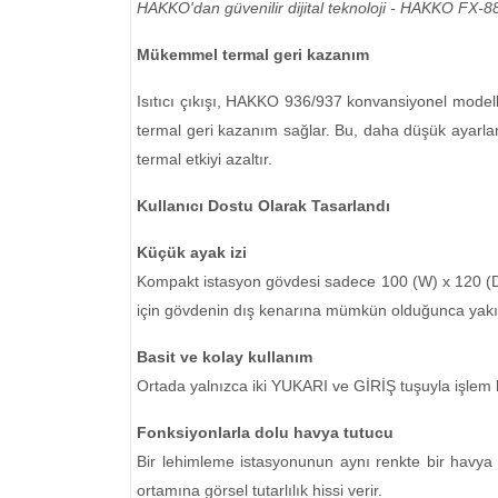
HAKKO'dan güvenilir dijital teknoloji - HAKKO FX-88
Mükemmel termal geri kazanım
Isıtıcı çıkışı, HAKKO 936/937 konvansiyonel modelle
termal geri kazanım sağlar. Bu, daha düşük ayarlan
termal etkiyi azaltır.
Kullanıcı Dostu Olarak Tasarlandı
Küçük ayak izi
Kompakt istasyon gövdesi sadece 100 (W) x 120 (D) 
için gövdenin dış kenarına mümkün olduğunca yakın
Basit ve kolay kullanım
Ortada yalnızca iki YUKARI ve GİRİŞ tuşuyla işlem ba
Fonksiyonlarla dolu havya tutucu
Bir lehimleme istasyonunun aynı renkte bir havya 
ortamına görsel tutarlılık hissi verir.