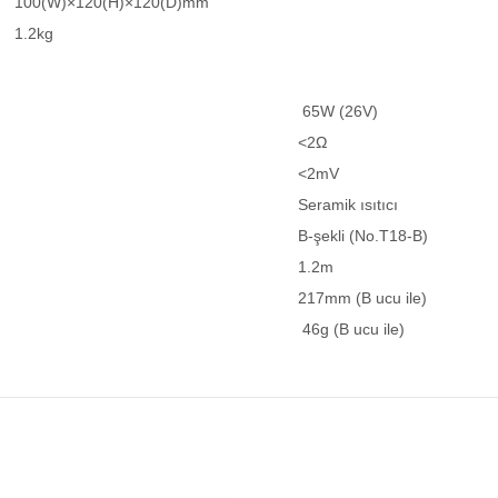
100(W)×120(H)×120(D)mm
1.2kg
65W (26V)
<2Ω
<2mV
Seramik ısıtıcı
B-şekli (No.T18-B)
1.2m
217mm (B ucu ile)
46g (B ucu ile)