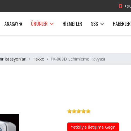
+90
ANASAYFA
ÜRÜNLER
HIZMETLER
SSS
HABERLER
r İstasyonları
Hakko
FX-888D Lehimleme Havyası
Yetkiliyle İletişime Geçin