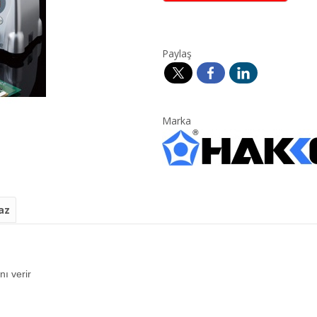
Paylaş
Marka
az
nı verir