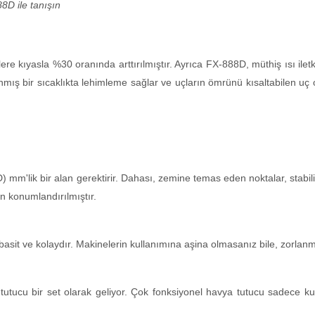
8D ile tanışın
re kıyasla %30 oranında arttırılmıştır. Ayrıca FX-888D, müthiş ısı iletk
mış bir sıcaklıkta lehimleme sağlar ve uçların ömrünü kısaltabilen u
mm'lik bir alan gerektirir. Dahası, zemine temas eden noktalar, stabili
 konumlandırılmıştır.
sit ve kolaydır. Makinelerin kullanımına aşina olmasanız bile, zorlanmad
tutucu bir set olarak geliyor. Çok fonksiyonel havya tutucu sadece ku