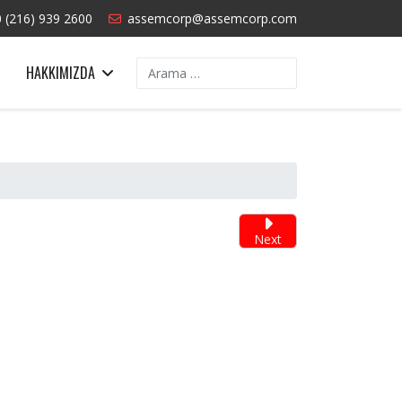
 (216) 939 2600
assemcorp@assemcorp.com
Arama
HAKKIMIZDA
Next