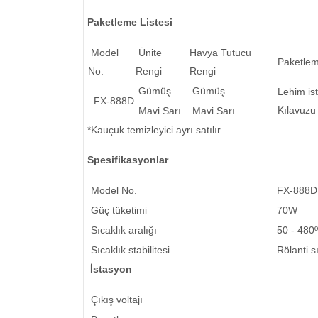
Paketleme Listesi
Model
Ünite
Havya Tutucu
Paketlem
No.
Rengi
Rengi
Gümüş
Gümüş
Lehim is
FX-888D
Kılavuzu
Mavi Sarı
Mavi Sarı
*Kauçuk temizleyici ayrı satılır.
Spesifikasyonlar
Model No.
FX-888D
Güç tüketimi
70W
Sıcaklık aralığı
50 - 480
Sıcaklık stabilitesi
Rölanti s
İstasyon
Çıkış voltajı