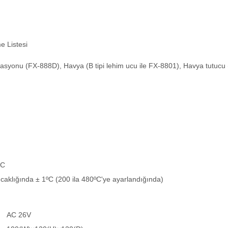
e Listesi
tasyonu (FX-888D), Havya (B tipi lehim ucu ile FX-8801), Havya tutucu (
ºC
ıcaklığında ± 1ºC (200 ila 480ºC'ye ayarlandığında)
AC 26V