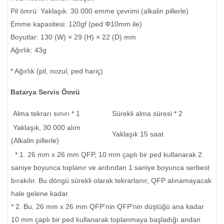
Pil ömrü: Yaklaşık. 30.000 emme çevrimi (alkalin pillerle)
Emme kapasitesi: 120gf (ped Φ10mm ile)
Boyutlar: 130 (W) × 29 (H) × 22 (D) mm
Ağırlık: 43g
* Ağırlık (pil, nozul, ped hariç)
Batarya Servis Ömrü
Alma tekrarı sınırı * 1
Sürekli alma süresi * 2
Yaklaşık, 30.000 alım
Yaklaşık 15 saat
(Alkalin pillerle)
* 1. 26 mm x 26 mm QFP, 10 mm çaplı bir ped kullanarak 2
saniye boyunca toplanır ve ardından 1 saniye boyunca serbest
bırakılır. Bu döngü sürekli olarak tekrarlanır, QFP alınamayacak
hale gelene kadar.
* 2. Bu, 26 mm x 26 mm QFP'nin QFP'nin düştüğü ana kadar
10 mm çaplı bir ped kullanarak toplanmaya başladığı andan