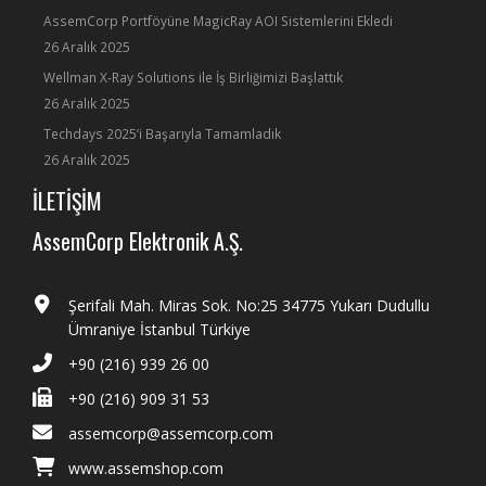
AssemCorp Portföyüne MagicRay AOI Sistemlerini Ekledi
26 Aralık 2025
Wellman X-Ray Solutions ile İş Birliğimizi Başlattık
26 Aralık 2025
Techdays 2025’i Başarıyla Tamamladık
26 Aralık 2025
İLETİŞİM
AssemCorp Elektronik A.Ş.
Şerifali Mah. Miras Sok. No:25 34775 Yukarı Dudullu
Ümraniye İstanbul Türkiye
+90 (216) 939 26 00
+90 (216) 909 31 53
assemcorp@assemcorp.com
www.assemshop.com