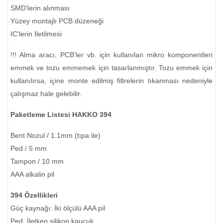
SMD'lerin alınması
Yüzey montajlı PCB düzeneği
IC'lerin İletilmesi
!!! Alma aracı, PCB'ler vb. için kullanılan mikro komponentleri
emmek ve tozu emmemek için tasarlanmıştır. Tozu emmek için
kullanılırsa, içine monte edilmiş filtrelerin tıkanması nedeniyle
çalışmaz hale gelebilir.
Paketleme Listesi HAKKO 394
Bent Nozul / 1.1mm (tıpa ile)
Ped / 5 mm
Tampon / 10 mm
AAA alkalin pil
394 Özellikleri
Güç kaynağı: İki ölçülü AAA pil
Ped: İletken silikon kauçuk