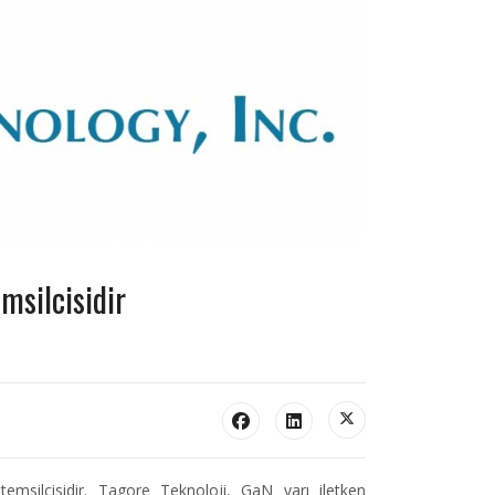
msilcisidir
emsilcisidir. Tagore Teknoloji, GaN yarı iletken