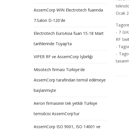
teknol
AssemCorp WIN Electrotech fuarında
Ocak 2
7.Salon D-120'de
Tagore 
- 7 GH
Electrotech EuroAsia fuarı 15-18 Mart
RF Swit
tarihlerinde Tüyap'ta
- Tagor
- Tago
VIPER RF ve AssemCorp İşbirliği
tasarım
Misotech firması Türkiye'de
AssemCorp tarafından temsil edilmeye
başlanmıştır
Aeron firmasının tek yetkili Türkiye
temsilcisi AssemCorp'tur
AssemCorp ISO 9001, ISO 14001 ve