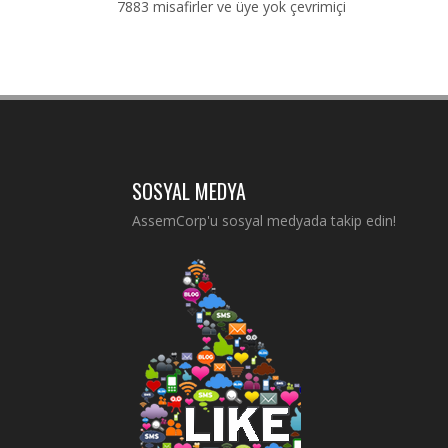
7883 misafirler ve üye yok çevrimiçi
SOSYAL MEDYA
AssemCorp'u sosyal medyada takip edin!