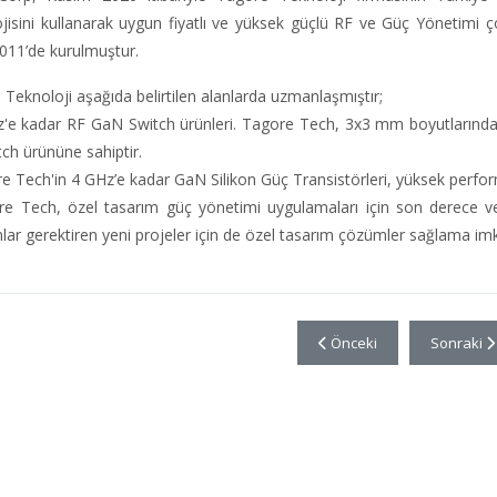
ojisini kullanarak uygun fiyatlı ve yüksek güçlü RF ve Güç Yönetimi
011’de kurulmuştur.
Teknoloji aşağıda belirtilen alanlarda uzmanlaşmıştır;
z'e kadar RF GaN Switch ürünleri. Tagore Tech, 3x3 mm boyutlarında 
ch ürününe sahiptir.
e Tech'in 4 GHz’e kadar GaN Silikon Güç Transistörleri, yüksek perfor
re Tech, özel tasarım güç yönetimi uygulamaları için son derece v
lar gerektiren yeni projeler için de özel tasarım çözümler sağlama im
Önceki makale: AssemCorp I
Sonraki ma
Önceki
Sonraki