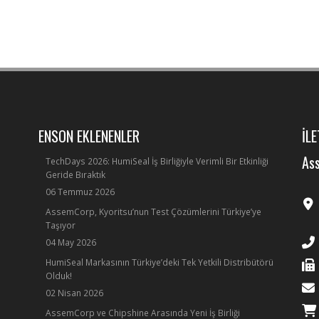
ENSON EKLENENLER
İLE
Ass
TechDays 2026: HumiSeal İş Birliğiyle Verimli Bir Etkinliği
Geride Bıraktık
06 Temmuz 2026
AssemCorp, Kyoritsu’nun Test Çözümlerini Türkiye’ye
Taşıyor
04 May 2026
HumiSeal Markasının Türkiye’deki Tek Yetkili Distribütörü
Olduk!
02 Nisan 2026
AssemCorp ve Chipshine Arasında Yeni İş Birliği