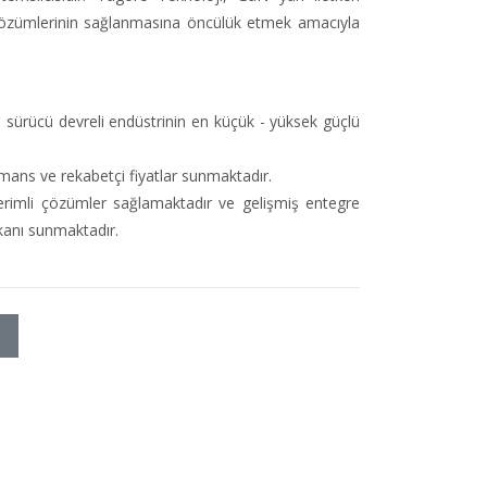
 çözümlerinin sağlanmasına öncülük etmek amacıyla
sürücü devreli endüstrinin en küçük - yüksek güçlü
mans ve rekabetçi fiyatlar sunmaktadır.
erimli çözümler sağlamaktadır ve gelişmiş entegre
kanı sunmaktadır.
SO 9001, ISO 14001 ve ISO 45001 belgelerini almıştır
kale: Aeron firmasının tek yetkili Türkiye temsilcisi AssemCorp'tur