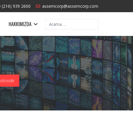
 (216) 939 2600
assemcorp@assemcorp.com
Arama
HAKKIMIZDA
lcisidir